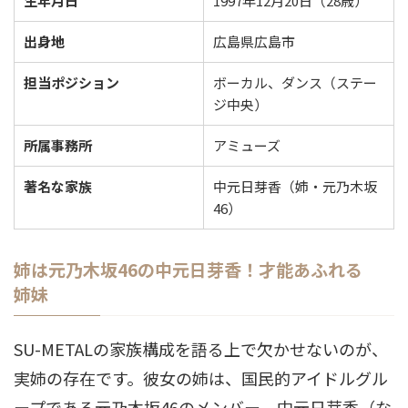
生年月日
1997年12月20日（28歳）
出身地
広島県広島市
担当ポジション
ボーカル、ダンス（ステー
ジ中央）
所属事務所
アミューズ
著名な家族
中元日芽香（姉・元乃木坂
46）
姉は元乃木坂46の中元日芽香！才能あふれる
姉妹
SU-METALの家族構成を語る上で欠かせないのが、
実姉の存在です。彼女の姉は、国民的アイドルグル
ープである元乃木坂46のメンバー、中元日芽香（な