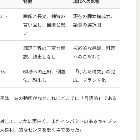
特徴
現代への影響
スト
画像と長文、独特の
現在の脚本構成力、
言い回し、自虐と勢
語彙の選択眼
い
調理工程の丁寧な解
技術的な基礎、料理
説、顔出しなし
へのこだわり
rts
60秒への圧縮、倒置
「けんた構文」の完
法、顔出し
成、ブランド化
景は、彼の動画がなぜこれほどまでに「言語的」である
対して、いかに面白く、またインパクトのあるキャプシ
大喜利」的なセンスを磨く場であった。