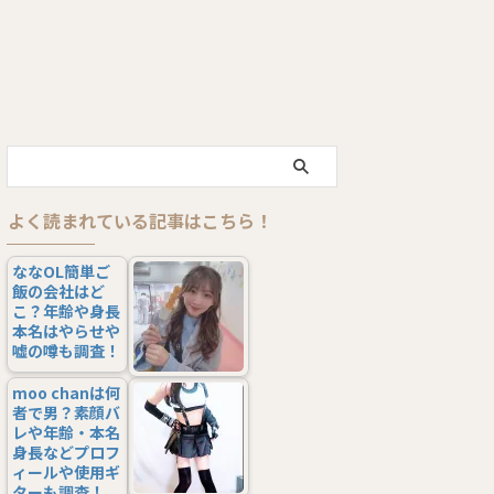
ー
よく読まれている記事はこちら！
ななOL簡単ご
飯の会社はど
こ？年齢や身長
本名はやらせや
嘘の噂も調査！
moo chanは何
者で男？素顔バ
レや年齢・本名
身長などプロフ
ィールや使用ギ
ターも調査！