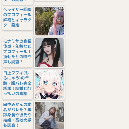
ヘライザー総統
のプロフィール
詳細とキャラク
ター設定
モナミサの身長
体重・年齢など
プロフィール！
痩せたとの噂や
声も調査！
白上フブキ(も
るにゃう)の年
齢・顔バレ完全
網羅！結婚と酔
っ払いの真相
田中みかんの本
名がバレた？年
齢身長や彼氏や
結婚・高校大学
も調査！