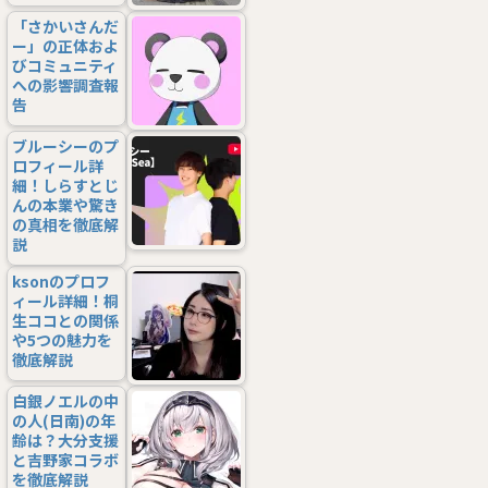
「さかいさんだ
ー」の正体およ
びコミュニティ
への影響調査報
告
ブルーシーのプ
ロフィール詳
細！しらすとじ
んの本業や驚き
の真相を徹底解
説
ksonのプロフ
ィール詳細！桐
生ココとの関係
や5つの魅力を
徹底解説
白銀ノエルの中
の人(日南)の年
齢は？大分支援
と吉野家コラボ
を徹底解説