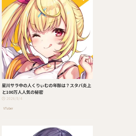
星川サラ中の人くりぃむの年齢は？スタバ炎上
と100万人人気の秘密
2026/8/4
VTuber