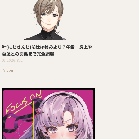
叶(にじさんじ)前世は柊みより？年齢・炎上や
葛葉との関係まで完全網羅
2026/8/2
VTuber